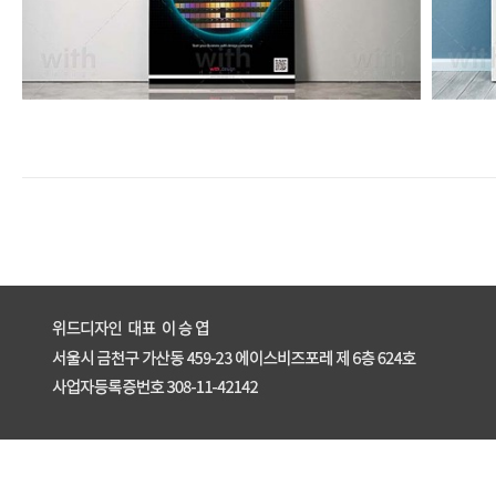
enFree