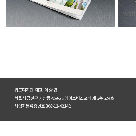
enFree